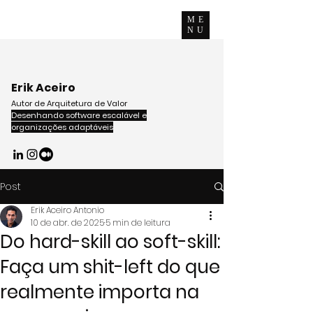
ME
NU
Erik Aceiro
Autor de Arquitetura de Valor
Desenhando software escalável e
organizações adaptáveis
Post
Erik Aceiro Antonio
10 de abr. de 2025
5 min de leitura
Do hard-skill ao soft-skill:
Faça um shit-left do que
realmente importa na