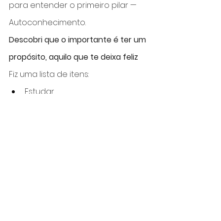
para entender o primeiro pilar — 
Autoconhecimento.
Descobri que o importante é ter um 
propósito, aquilo que te deixa feliz
Fiz uma lista de itens:
Estudar
Escrever
Desenhar
Pintar
Aprender
Ensinar e Compartilhar 
conhecimento
Ajudar pessoas e criar co-criar